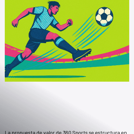
La propuesta de valor de 360 Sports se estructura en