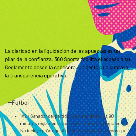
La claridad en la liquidación de las apuestas es un
pilar de la confianza. 360 Sports facilita el acceso a su
Reglamento desde la cabecera, un gesto que subraya
la transparencia operativa.
Fútbol
1X2 / Ganador del partido: Se consideran los 90
minutos reglamentarios más el tiempo de reposición.
No incluye prórroga ni tanda de penales, a menos que