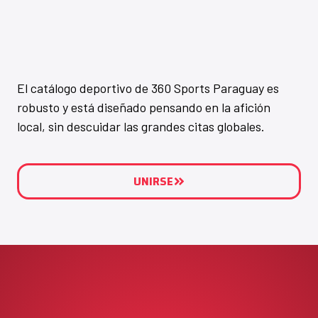
El catálogo deportivo de 360 Sports Paraguay es
robusto y está diseñado pensando en la afición
local, sin descuidar las grandes citas globales.
UNIRSE