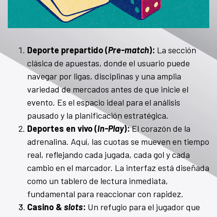
Deporte prepartido (
Pre-match
):
La sección
clásica de apuestas, donde el usuario puede
navegar por ligas, disciplinas y una amplia
variedad de mercados antes de que inicie el
evento. Es el espacio ideal para el análisis
pausado y la planificación estratégica.
Deportes en vivo (
In-Play
):
El corazón de la
adrenalina. Aquí, las cuotas se mueven en tiempo
real, reflejando cada jugada, cada gol y cada
cambio en el marcador. La interfaz está diseñada
como un tablero de lectura inmediata,
fundamental para reaccionar con rapidez.
Casino &
slots
:
Un refugio para el jugador que