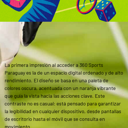
La primera impresión al acceder a 360 Sports
Paraguay es la de un espacio digital ordenado y de alto
rendimiento. El diseño se basa en una paleta de
colores oscura, acentuada con un naranja vibrante
que guía la vista hacia las acciones clave. Este
contraste no es casual: está pensado para garantizar
la legibilidad en cualquier dispositivo, desde pantallas
de escritorio hasta el móvil que se consulta en
movimiento.